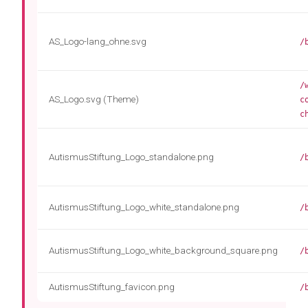
AS_Logo-lang_ohne.svg
/
/
AS_Logo.svg (Theme)
c
c
AutismusStiftung_Logo_standalone.png
/
AutismusStiftung_Logo_white_standalone.png
/
AutismusStiftung_Logo_white_background_square.png
/
AutismusStiftung_favicon.png
/