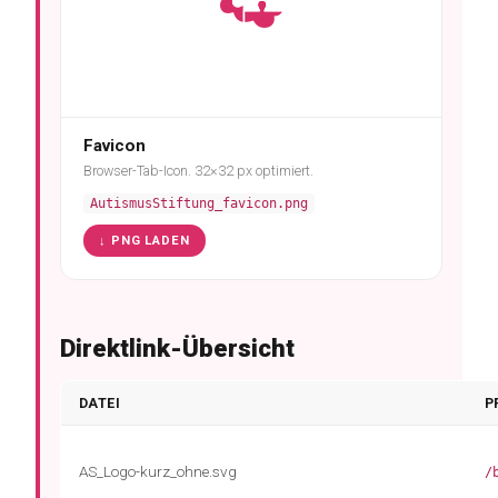
Favicon
Browser-Tab-Icon. 32×32 px optimiert.
AutismusStiftung_favicon.png
↓ PNG LADEN
Direktlink-Übersicht
DATEI
P
AS_Logo-kurz_ohne.svg
/