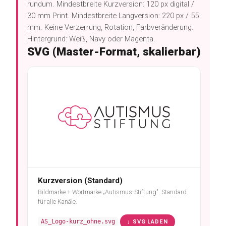
rundum. Mindestbreite Kurzversion: 120 px digital /
30 mm Print. Mindestbreite Langversion: 220 px / 55
mm. Keine Verzerrung, Rotation, Farbveränderung.
Hintergrund: Weiß, Navy oder Magenta.
SVG (Master-Format, skalierbar)
Kurzversion (Standard)
Bildmarke + Wortmarke „Autismus-Stiftung". Standard
für alle Kanäle.
AS_Logo-kurz_ohne.svg
↓ SVG LADEN