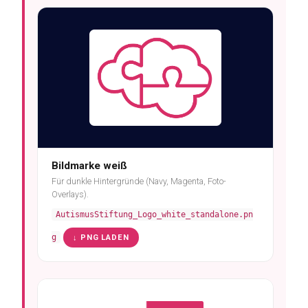
Bildmarke weiß
Für dunkle Hintergründe (Navy, Magenta, Foto-
Overlays).
AutismusStiftung_Logo_white_standalone.pn
g
↓ PNG LADEN