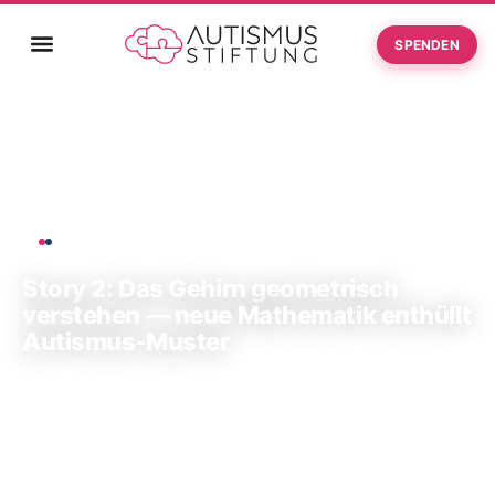
SPENDEN
Story 2: Das Gehirn geometrisch verstehen — neue
Startseite
›
Mathematik enthüllt Autismus-Muster
FORSCHUNG
Story 2: Das Gehirn geometrisch
verstehen — neue Mathematik enthüllt
Autismus-Muster
11. April 2026
·
2 Min. Lesen
·
↗ Teilen