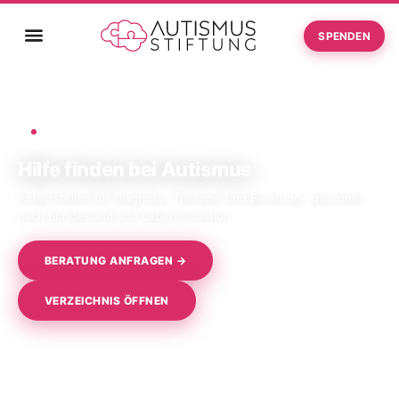
SPENDEN
Startseite
Hilfe finden bei Autismus
›
INFORMIEREN · ANLAUFSTELLEN
Hilfe finden bei Autismus
Anlaufstellen für Diagnose, Therapie und Beratung , geordnet
nach Bundesland und Lebenssituation.
BERATUNG ANFRAGEN →
VERZEICHNIS ÖFFNEN