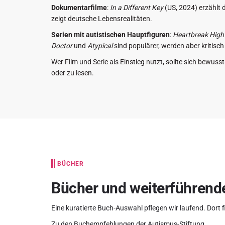
Dokumentarfilme
:
In a Different Key
(US, 2024) erzählt
zeigt deutsche Lebensrealitäten.
Serien mit autistischen Hauptfiguren
:
Heartbreak High
Doctor
und
Atypical
sind populärer, werden aber kritisch 
Wer Film und Serie als Einstieg nutzt, sollte sich bewuss
oder zu lesen.
BÜCHER
Bücher und weiterführend
Eine kuratierte Buch-Auswahl pflegen wir laufend. Dort 
Zu den Buchempfehlungen der Autismus-Stiftung