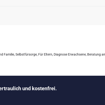
nd Familie
,
Selbstfürsorge
,
Für Eltern
,
Diagnose Erwachsene
,
Beratung a
ertraulich und kostenfrei.