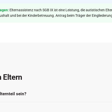
ragen:
Elternassistenz nach SGB IX ist eine Leistung, die autistischen Elt
ushalt und bei der Kinderbetreuung. Antrag beim Träger der Eingliederung
 Eltern
ternteil sein?