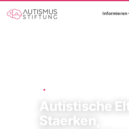
Informieren
Startseite
Autistische Eltern: Staerken, Hera
›
AUTISMUS-STIFTUNG
Autistische El
Staerken,