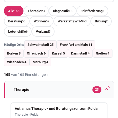
Alle
Therapie
Diagnostik
Frühförderung
165
23
13
3
Beratung
Wohnen
Werkstatt (WfbM)
Bildung
53
57
3
2
Lebenshilfe
Verband
6
5
Häufige Orte:
Schwalmstadt 25
Frankfurt am Main 11
Borken 8
Offenbach 6
Kassel 5
Darmstadt 4
Gießen 4
Wiesbaden 4
Marburg 4
165
von 165 Einrichtungen
Therapie
23
Autismus Therapie- und Beratungszentrum Fulda
Therapie · Fulda