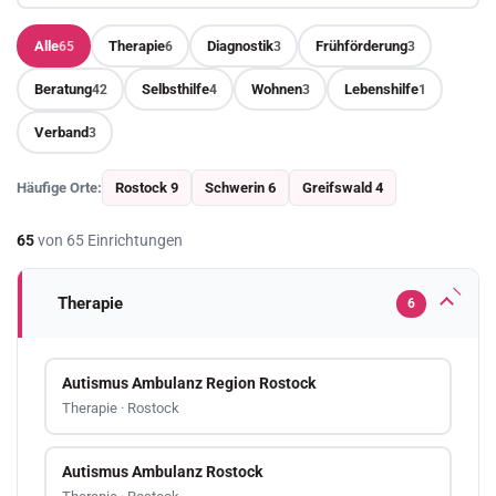
Alle
Therapie
Diagnostik
Frühförderung
65
6
3
3
Beratung
Selbsthilfe
Wohnen
Lebenshilfe
42
4
3
1
Verband
3
Häufige Orte:
Rostock 9
Schwerin 6
Greifswald 4
65
von 65 Einrichtungen
Therapie
6
Autismus Ambulanz Region Rostock
Therapie · Rostock
Autismus Ambulanz Rostock