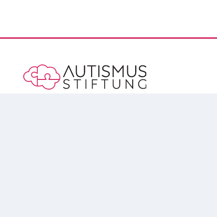
Vorsorge für die Menschen mit Autismus
Kölnische Str. 43
34117 Kassel
+49 (0) 561 / 8279 55 66
hallo@autismusstiftung.de
INFORMIEREN
VORSORGEN
UNTERSTÜTZEN