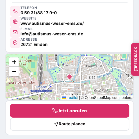
TELEFON
0 59 31/88 17 9-0
WEBSITE
www.autismus-weser-ems.de/
E-MAIL
info@autismus-weser-ems.de
ADRESSE
26721 Emden
FEEDBACK
+
−
Leaflet
|
© OpenStreetMap contributors
Jetzt anrufen
Route planen