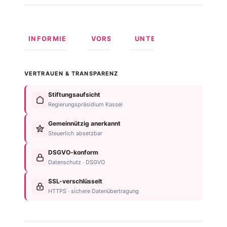
INFORMIEREN
VORSORGEN
UNTERSTÜTZEN
Was ist
Langfristige
Spenden
Autismus?
Vorsorge
Online
VERTRAUEN & TRANSPARENZ
Formen
Behindertentestament
spenden
von
Im
Fördermitglied
Stiftungsaufsicht
Autismus
Testament
werden
Regierungspräsidium Kassel
Anzeichen
bedenken
Anlassspende
&
Gemeinnützig anerkannt
Nachlassplanung
Unternehmen
Diagnose
Steuerlich absetzbar
Zustiftung
Über
Für
Kind
die
DSGVO-konform
Betroffene
absichern
Stiftung
Datenschutz · DSGVO
Für
Steuerliche
Kontakt
Familien
SSL-verschlüsselt
Vorteile
Einrichtungsübersicht
HTTPS · sichere Datenübertragung
Neurodiversität
Newsletter