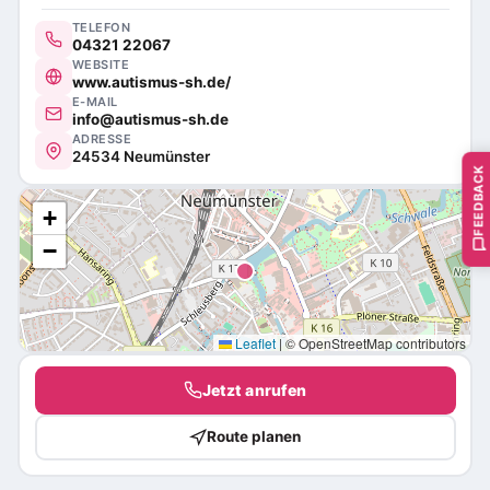
TELEFON
04321 22067
WEBSITE
www.autismus-sh.de/
E-MAIL
info@autismus-sh.de
ADRESSE
24534 Neumünster
FEEDBACK
+
−
Leaflet
|
© OpenStreetMap contributors
Jetzt anrufen
Route planen