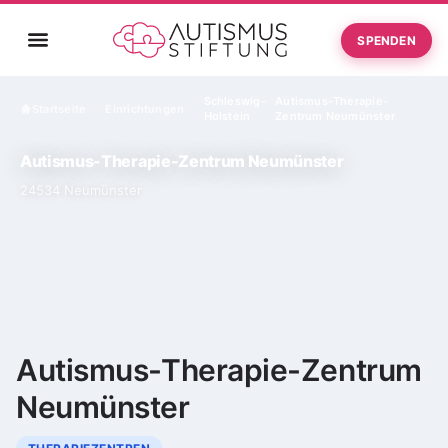
SPENDEN
Schleswig-
Autismus-Therapie-
Startseite
Einrichtungen
›
›
Holstein
Zentrum Neumünster
Autismus-Therapie-Zentrum Neumünster
24534 Neumünster
Autismus-Therapie-Zentrum
Neumünster