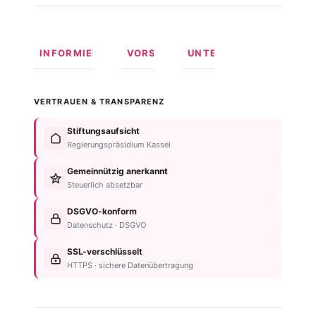
INFORMIEREN
VORSORGEN
UNTERSTÜTZEN
Was ist
Langfristige
Spenden
Autismus?
Vorsorge
Online
VERTRAUEN & TRANSPARENZ
Formen
Behindertentestament
spenden
von
Im
Fördermitglied
Stiftungsaufsicht
Autismus
Testament
werden
Regierungspräsidium Kassel
Anzeichen
bedenken
Anlassspende
&
Gemeinnützig anerkannt
Nachlassplanung
Unternehmen
Diagnose
Steuerlich absetzbar
Zustiftung
Über
Für
Kind
die
DSGVO-konform
Betroffene
absichern
Stiftung
Datenschutz · DSGVO
Für
Steuerliche
Kontakt
Familien
SSL-verschlüsselt
Vorteile
Einrichtungsübersicht
HTTPS · sichere Datenübertragung
Neurodiversität
Newsletter