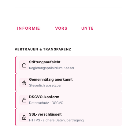
INFORMIEREN
VORSORGEN
UNTERSTÜTZEN
Was ist
Langfristige
Spenden
Autismus?
Vorsorge
Online
VERTRAUEN & TRANSPARENZ
Formen
Behindertentestament
spenden
von
Im
Fördermitglied
Stiftungsaufsicht
Autismus
Testament
werden
Regierungspräsidium Kassel
Anzeichen
bedenken
Anlassspende
&
Gemeinnützig anerkannt
Nachlassplanung
Unternehmen
Diagnose
Steuerlich absetzbar
Zustiftung
Über
Für
Kind
die
DSGVO-konform
Betroffene
absichern
Stiftung
Datenschutz · DSGVO
Für
Steuerliche
Kontakt
Familien
SSL-verschlüsselt
Vorteile
Einrichtungsübersicht
HTTPS · sichere Datenübertragung
Neurodiversität
Newsletter