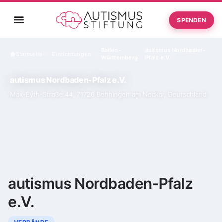
SPENDEN
Baden-
autismus Nordbaden-
Startseite
Einrichtungen
›
›
Württemberg
Pfalz e.V.
autismus Nordbaden-Pfalz e.V.
Max-Eyth-Straße 44, 71726 Benningen am Neckar, Deutschland
autismus Nordbaden-Pfalz
e.V.