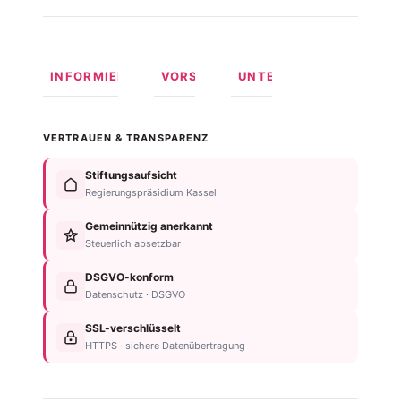
INFORMIEREN
VORSORGEN
UNTERSTÜTZEN
Was ist
Langfristige
Spenden
Autismus?
Vorsorge
Online
VERTRAUEN & TRANSPARENZ
Formen
Behindertentestament
spenden
von
Im
Fördermitglied
Stiftungsaufsicht
Autismus
Testament
werden
Regierungspräsidium Kassel
Anzeichen
bedenken
Anlassspende
&
Gemeinnützig anerkannt
Nachlassplanung
Unternehmen
Diagnose
Steuerlich absetzbar
Zustiftung
Über
Für
Kind
die
DSGVO-konform
Betroffene
absichern
Stiftung
Datenschutz · DSGVO
Für
Steuerliche
Kontakt
Familien
SSL-verschlüsselt
Vorteile
Einrichtungsübersicht
HTTPS · sichere Datenübertragung
Neurodiversität
Newsletter