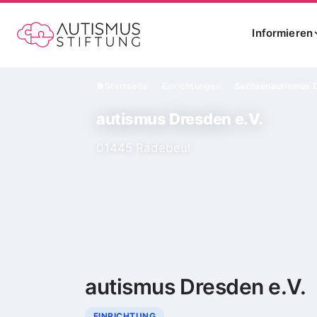
Informieren
Startseite
Einrichtungen
Sachsen
autismus D
›
›
autismus Dresden e.V.
01445 Radebeul
autismus Dresden e.V.
EINRICHTUNG