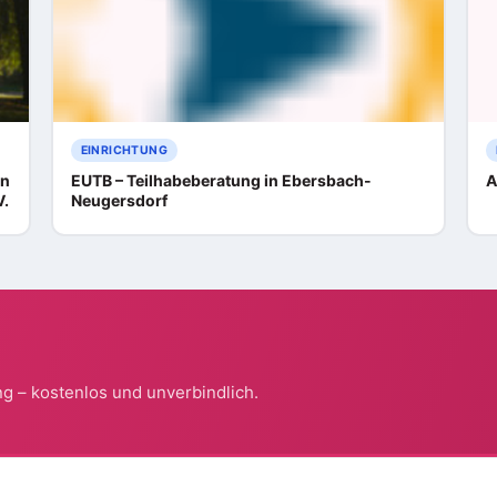
EINRICHTUNG
in
EUTB – Teilhabeberatung in Ebersbach-
A
V.
Neugersdorf
g – kostenlos und unverbindlich.