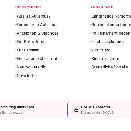
INFORMIEREN
VORSORGEN
Was ist Autismus?
Langfristige Vorsorg
Formen von Autismus
Behindertentestame
Anzeichen & Diagnose
Im Testament beden
Für Betroffene
Nachlassplanung
Für Familien
Zustiftung
Einrichtungsübersicht
Kind absichern
Neurodiversität
Steuerliche Vorteile
Newsletter
innützig anerkannt
DSGVO-konform
erlich absetzbar
Datenschutz · DSGVO