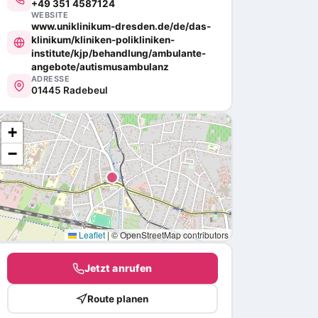
+49 351 4587124
WEBSITE
www.uniklinikum-dresden.de/de/das-
klinikum/kliniken-polikliniken-
institute/kjp/behandlung/ambulante-
angebote/autismusambulanz
ADRESSE
01445 Radebeul
+
−
Leaflet
|
© OpenStreetMap contributors
Jetzt anrufen
Route planen