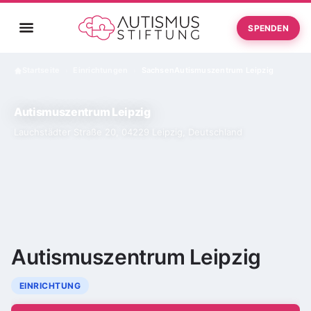
SPENDEN
Startseite
Einrichtungen
Sachsen
Autismuszentrum Leipzig
›
›
Autismuszentrum Leipzig
Lauchstädter Straße 20, 04229 Leipzig, Deutschland
Autismuszentrum Leipzig
EINRICHTUNG