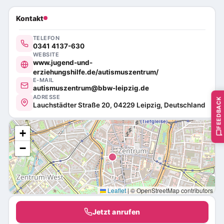
Kontakt
TELEFON
0341 4137-630
WEBSITE
www.jugend-und-
erziehungshilfe.de/autismuszentrum/
E-MAIL
autismuszentrum@bbw-leipzig.de
ADRESSE
FEEDBACK
Lauchstädter Straße 20, 04229 Leipzig, Deutschland
+
−
Leaflet
|
© OpenStreetMap contributors
Jetzt anrufen