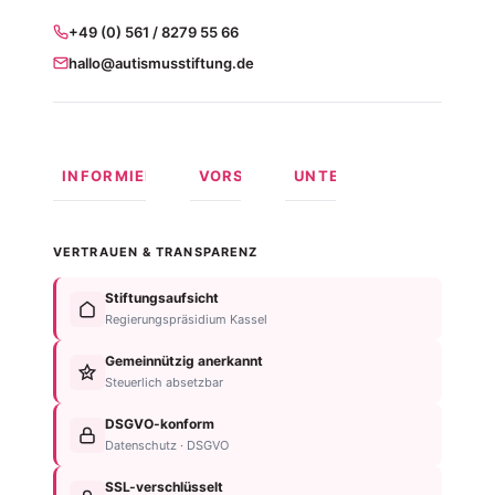
+49 (0) 561 / 8279 55 66
hallo@autismusstiftung.de
INFORMIEREN
VORSORGEN
UNTERSTÜTZEN
Was ist
Langfristige
Spenden
Autismus?
Vorsorge
Online
VERTRAUEN & TRANSPARENZ
Formen
Behindertentestament
spenden
von
Im
Fördermitglied
Stiftungsaufsicht
Autismus
Testament
werden
Regierungspräsidium Kassel
Anzeichen
bedenken
Anlassspende
&
Gemeinnützig anerkannt
Nachlassplanung
Unternehmen
Diagnose
Steuerlich absetzbar
Zustiftung
Über
Für
Kind
die
DSGVO-konform
Betroffene
absichern
Stiftung
Datenschutz · DSGVO
Für
Steuerliche
Kontakt
Familien
SSL-verschlüsselt
Vorteile