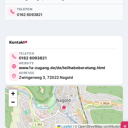
TELEFON
0162 6093821
Kontakt
TELEFON
0162 6093821
WEBSITE
www.1a-zugang.de/de/teilhabeberatung.html
ADRESSE
Zwingerweg 3, 72022 Nagold
+
−
Leaflet
|
© OpenStreetMap contributors