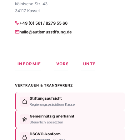
Kölnische Str. 43
34117 Kassel
+49 (0) 561 / 8279 55 66
hallo@autismusstiftung.de
INFORMIEREN
VORSORGEN
UNTERSTÜTZEN
Was ist
Langfristige
Spenden
Autismus?
Vorsorge
Online
VERTRAUEN & TRANSPARENZ
Formen
Behindertentestament
spenden
von
Im
Fördermitglied
Stiftungsaufsicht
Autismus
Testament
werden
Regierungspräsidium Kassel
Anzeichen
bedenken
Anlassspende
&
Gemeinnützig anerkannt
Nachlassplanung
Unternehmen
Diagnose
Steuerlich absetzbar
Zustiftung
Über
Für
Kind
die
DSGVO-konform
Betroffene
absichern
Stiftung