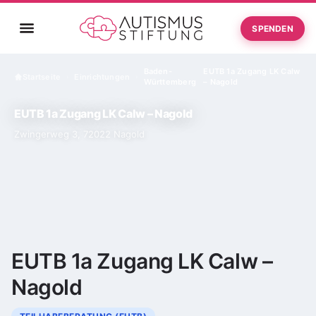
SPENDEN
Baden-
EUTB 1a Zugang LK Calw
Startseite
Einrichtungen
›
›
Württemberg
– Nagold
EUTB 1a Zugang LK Calw – Nagold
Zwingerweg 3, 72022 Nagold
EUTB 1a Zugang LK Calw –
Nagold