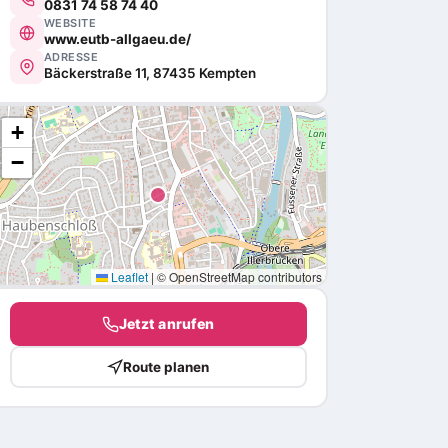
0831 74 58 74 40
WEBSITE
www.eutb-allgaeu.de/
ADRESSE
Bäckerstraße 11, 87435 Kempten
+
−
Leaflet
|
© OpenStreetMap contributors
Jetzt anrufen
Route planen