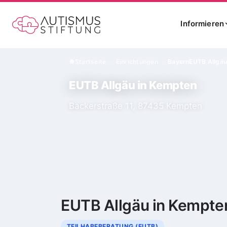
Informieren
Startseite
Einrichtungen
Bayern
EUTB Allgäu
›
›
EUTB Allgäu in Kempten
Bäckerstraße 11, 87435 Kempten
EUTB Allgäu in Kempte
TEILHABEBERATUNG (EUTB)