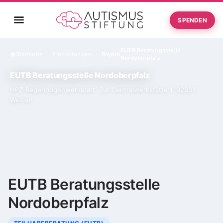
SPENDEN
EUTB Beratungsstelle
Startseite
Einrichtungen
Bayern
›
›
Nordoberpfalz
EUTB Beratungsstelle Nordoberpfalz
HPZ-Regenbogenwerkstatt, Zur Centralwerkstätte 1, 92637
Weiden
EUTB Beratungsstelle
Nordoberpfalz