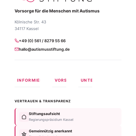
Vorsorge für die Menschen mit Autismus
Kölnische Str. 43
34117 Kassel
+49 (0) 561 / 8279 55 66
hallo@autismusstiftung.de
INFORMIEREN
VORSORGEN
UNTERSTÜTZEN
Was ist
Langfristige
Spenden
Autismus?
Vorsorge
Online
VERTRAUEN & TRANSPARENZ
Formen
Behindertentestament
spenden
von
Im
Fördermitglied
Stiftungsaufsicht
Autismus
Testament
werden
Regierungspräsidium Kassel
Anzeichen
bedenken
Anlassspende
&
Gemeinnützig anerkannt
Nachlassplanung
Unternehmen
Diagnose