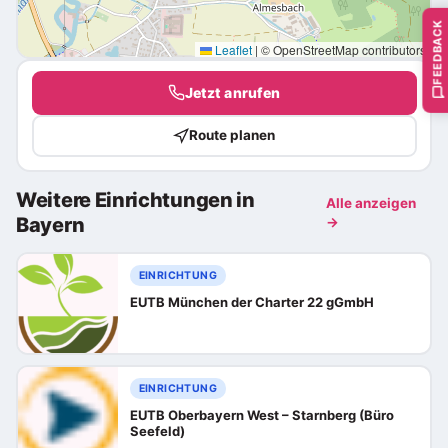
FEEDBACK
Leaflet
|
© OpenStreetMap contributors
Jetzt anrufen
Route planen
Weitere Einrichtungen in
Alle anzeigen
Bayern
→
EINRICHTUNG
EUTB München der Charter 22 gGmbH
EINRICHTUNG
EUTB Oberbayern West – Starnberg (Büro
Seefeld)