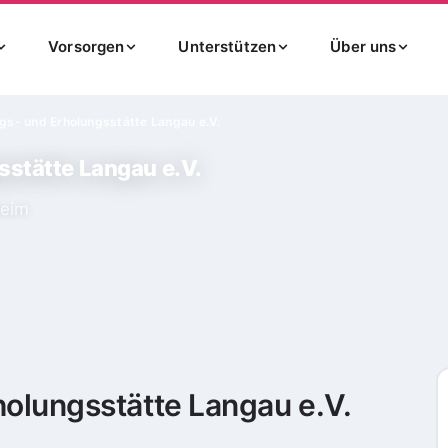
Vorsorgen
Unterstützen
Über uns
gs- und Erholungsstätte Langau e.V.
sstätte Langau e.V.
heim
olungsstätte Langau e.V.