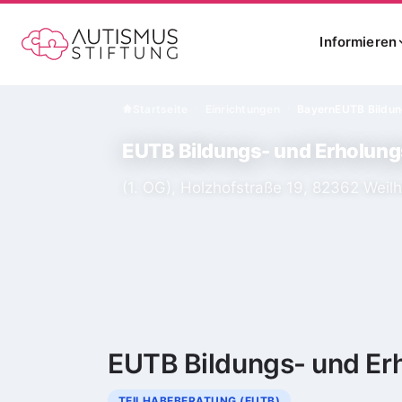
Informieren
Startseite
Einrichtungen
Bayern
EUTB Bildun
›
›
EUTB Bildungs- und Erholung
(1. OG), Holzhofstraße 19, 82362 Weil
EUTB Bildungs- und Erh
TEILHABEBERATUNG (EUTB)