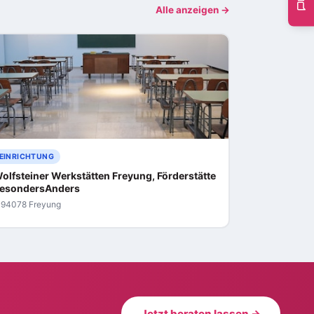
Alle anzeigen →
EINRICHTUNG
olfsteiner Werkstätten Freyung, Förderstätte
esondersAnders
94078 Freyung
Jetzt beraten lassen →