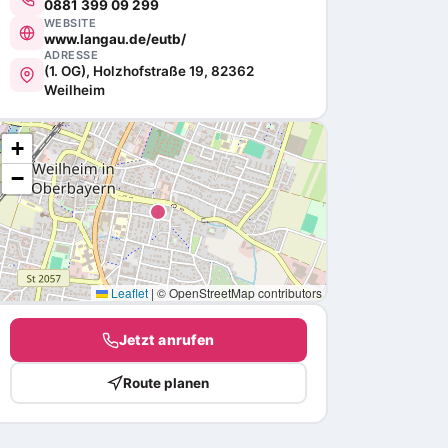
0881 399 09 299
WEBSITE
www.langau.de/eutb/
ADRESSE
(1. OG), Holzhofstraße 19, 82362
Weilheim
+
−
Leaflet
|
© OpenStreetMap contributors
Jetzt anrufen
Route planen