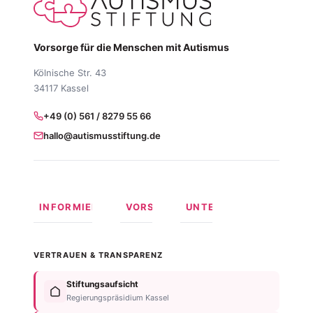
Vorsorge für die Menschen mit Autismus
Kölnische Str. 43
34117 Kassel
+49 (0) 561 / 8279 55 66
hallo@autismusstiftung.de
INFORMIEREN
VORSORGEN
UNTERSTÜTZEN
Was ist
Langfristige
Spenden
Autismus?
Vorsorge
Online
VERTRAUEN & TRANSPARENZ
Formen
Behindertentestament
spenden
von
Im
Fördermitglied
Stiftungsaufsicht
Autismus
Testament
werden
Regierungspräsidium Kassel
Anzeichen
bedenken
Anlassspende