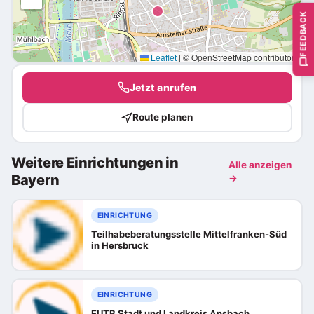
FEEDBACK
Leaflet
|
© OpenStreetMap contributors
Jetzt anrufen
Route planen
Weitere Einrichtungen in
Alle anzeigen
Bayern
→
EINRICHTUNG
Teilhabeberatungsstelle Mittelfranken-Süd
in Hersbruck
EINRICHTUNG
EUTB Stadt und Landkreis Ansbach