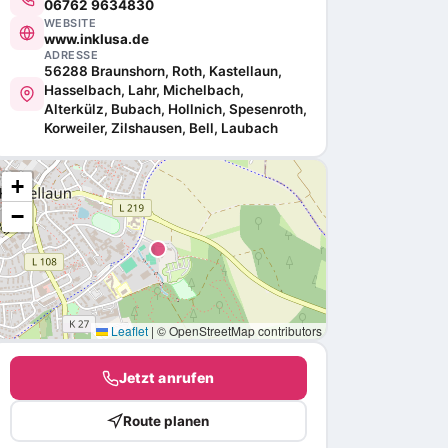
06762 9634830
WEBSITE
www.inklusa.de
ADRESSE
56288 Braunshorn, Roth, Kastellaun,
Hasselbach, Lahr, Michelbach,
Alterkülz, Bubach, Hollnich, Spesenroth,
Korweiler, Zilshausen, Bell, Laubach
+
−
Leaflet
|
© OpenStreetMap contributors
Jetzt anrufen
Route planen