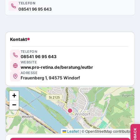
TELEFON
08541 96 95 643
Kontakt
TELEFON
08541 96 95 643
WEBSITE
www.pro-retina.de/beratung/eutbr
ADRESSE
Frauenberg 1, 94575 Windorf
+
−
FEEDBACK
Leaflet
|
© OpenStreetMap contributors