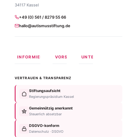
34117 Kassel
+49 (0) 561 / 8279 55 66
hallo@autismusstiftung.de
INFORMIEREN
VORSORGEN
UNTERSTÜTZEN
Was ist
Langfristige
Spenden
Autismus?
Vorsorge
Online
VERTRAUEN & TRANSPARENZ
Formen
Behindertentestament
spenden
von
Im
Fördermitglied
Stiftungsaufsicht
Autismus
Testament
werden
Regierungspräsidium Kassel
Anzeichen
bedenken
Anlassspende
&
Gemeinnützig anerkannt
Nachlassplanung
Unternehmen
Diagnose
Steuerlich absetzbar
Zustiftung
Über
Für
Kind
die
DSGVO-konform
Betroffene
absichern
Stiftung
Datenschutz · DSGVO
Für