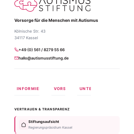
Vorsorge für die Menschen mit Autismus
Kölnische Str. 43
34117 Kassel
+49 (0) 561 / 8279 55 66
hallo@autismusstiftung.de
INFORMIEREN
VORSORGEN
UNTERSTÜTZEN
Was ist
Langfristige
Spenden
Autismus?
Vorsorge
Online
VERTRAUEN & TRANSPARENZ
Formen
Behindertentestament
spenden
von
Im
Fördermitglied
Stiftungsaufsicht
Autismus
Testament
werden
Regierungspräsidium Kassel
Anzeichen
bedenken
Anlassspende