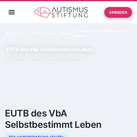
SPENDEN
EUTB des VbA Selbstbestimmt
Startseite
Einrichtungen
Bayern
›
›
Leben
EUTB des VbA Selbstbestimmt Leben
Fritz-Winter-Straße 6, 80807 München
EUTB des VbA
Selbstbestimmt Leben