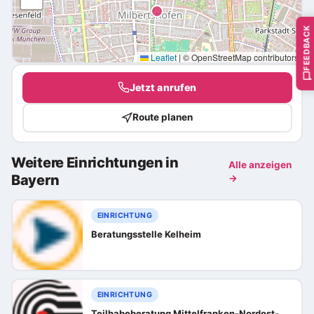
FEEDBACK
Leaflet
|
© OpenStreetMap contributors
Jetzt anrufen
Route planen
Weitere Einrichtungen in
Alle anzeigen
Bayern
→
EINRICHTUNG
Beratungsstelle Kelheim
EINRICHTUNG
Teilhabeberatung Mittelfranken-Nordost-