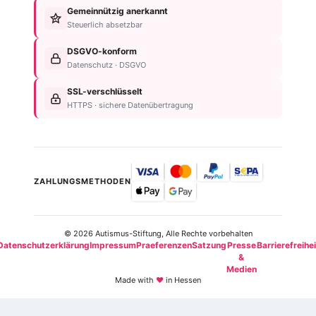
&
Gemeinnützig anerkannt
Nachlassplanung
Unternehmen
Diagnose
Steuerlich absetzbar
Zustiftung
Über
Für
Kind
die
DSGVO-konform
Betroffene
absichern
Stiftung
Datenschutz · DSGVO
Für
Steuerliche
Kontakt
Familien
SSL-verschlüsselt
Vorteile
Einrichtungsübersicht
HTTPS · sichere Datenübertragung
Neurodiversität
Newsletter
ZAHLUNGSMETHODEN
© 2026 Autismus-Stiftung, Alle Rechte vorbehalten
Datenschutzerklärung
Impressum
Praeferenzen
Satzung
Presse
Barrierefreihei
&
Medien
Made with
♥
in Hessen