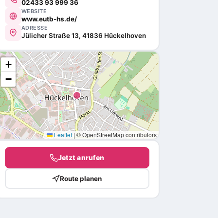
02433 93 999 36
WEBSITE
www.eutb-hs.de/
ADRESSE
Jülicher Straße 13, 41836 Hückelhoven
+
−
Leaflet
|
© OpenStreetMap contributors
Jetzt anrufen
Route planen