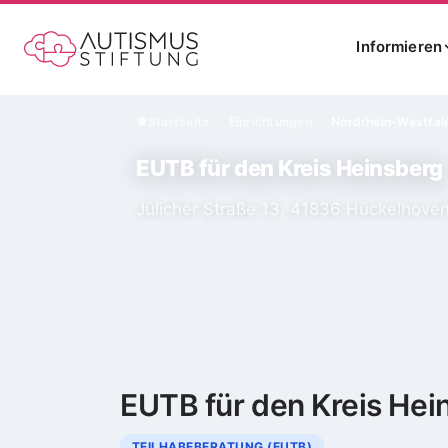
Informieren
Startseite
Einrichtungen
Nordrhein-Westfal
›
›
EUTB für den Kreis Heinsberg
Jülicher Straße 13, 41836 Hückelhove
EUTB für den Kreis Hei
TEILHABEBERATUNG (EUTB)