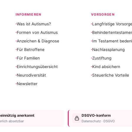
INFORMIEREN
VORSORGEN
Was ist Autismus?
Langfristige Vorsorg
Formen von Autismus
Behindertentestame
Anzeichen & Diagnose
Im Testament beden
Für Betroffene
Nachlassplanung
Für Familien
Zustiftung
Einrichtungsübersicht
Kind absichern
Neurodiversität
Steuerliche Vorteile
Newsletter
innützig anerkannt
DSGVO-konform
erlich absetzbar
Datenschutz · DSGVO