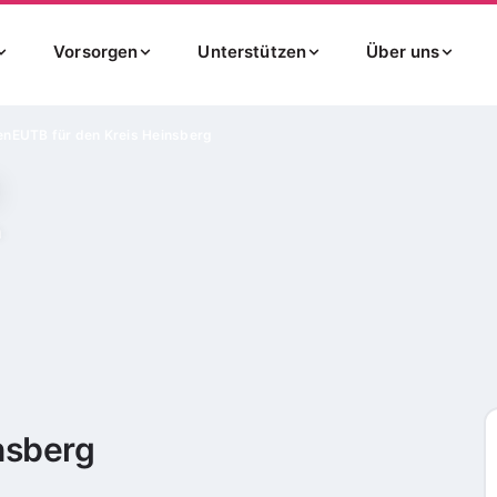
Vorsorgen
Unterstützen
Über uns
en
EUTB für den Kreis Heinsberg
n
nsberg