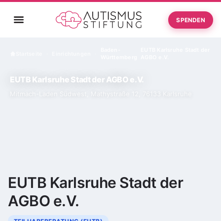
SPENDEN
Baden-
EUTB Karlsruhe Stadt der
Startseite
Einrichtungen
›
›
Württemberg
AGBO e.V.
EUTB Karlsruhe Stadt der AGBO e.V.
Mitmach-Laden Südwest, Mathystraße 12, 76133 Karlsruhe
EUTB Karlsruhe Stadt der
AGBO e.V.