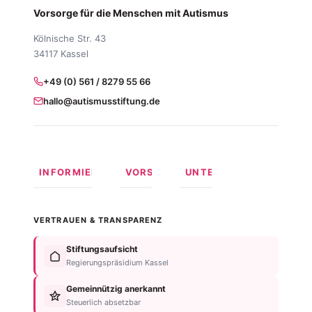
Vorsorge für die Menschen mit Autismus
Kölnische Str. 43
34117 Kassel
+49 (0) 561 / 8279 55 66
hallo@autismusstiftung.de
INFORMIEREN
VORSORGEN
UNTERSTÜTZEN
Was ist
Langfristige
Spenden
Autismus?
Vorsorge
Online
VERTRAUEN & TRANSPARENZ
Formen
Behindertentestament
spenden
von
Im
Fördermitglied
Stiftungsaufsicht
Autismus
Testament
werden
Regierungspräsidium Kassel
Anzeichen
bedenken
Anlassspende
&
Gemeinnützig anerkannt
Nachlassplanung
Unternehmen
Diagnose
Steuerlich absetzbar
Zustiftung