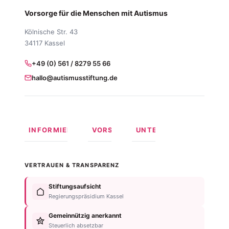
Vorsorge für die Menschen mit Autismus
Kölnische Str. 43
34117 Kassel
+49 (0) 561 / 8279 55 66
hallo@autismusstiftung.de
INFORMIEREN
VORSORGEN
UNTERSTÜTZEN
Was ist
Langfristige
Spenden
Autismus?
Vorsorge
Online
VERTRAUEN & TRANSPARENZ
Formen
Behindertentestament
spenden
von
Im
Fördermitglied
Stiftungsaufsicht
Autismus
Testament
werden
Regierungspräsidium Kassel
Anzeichen
bedenken
Anlassspende
&
Gemeinnützig anerkannt
Nachlassplanung
Unternehmen
Diagnose
Steuerlich absetzbar