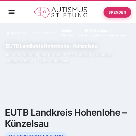
SPENDEN
Baden-
EUTB Landkreis
Startseite
Einrichtungen
›
›
Württemberg
Hohenlohe – Künzelsau
EUTB Landkreis Hohenlohe – Künzelsau
im Alten Rathaus; Bürgerraum 2. OG (Aufzug vorhanden),
Hauptstraße 41, 74653 Künzelsau
EUTB Landkreis Hohenlohe –
Künzelsau