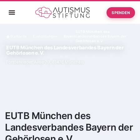
SPENDEN
EUTB München des
Startseite
Einrichtungen
Bayern
Landesverbandes Bayern der
›
›
Gehörlosen e.V.
EUTB München des Landesverbandes Bayern der
Gehörlosen e.V.
Forstenrieder Allee 70, 81476 München
EUTB München des
Landesverbandes Bayern der
Gehörlosen e.V.