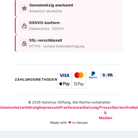
&
Gemeinnützig anerkannt
Nachlassplanung
Unternehmen
Diagnose
Steuerlich absetzbar
Zustiftung
Über
Für
Kind
die
DSGVO-konform
Betroffene
absichern
Stiftung
Datenschutz · DSGVO
Für
Steuerliche
Kontakt
Familien
SSL-verschlüsselt
Vorteile
Einrichtungsübersicht
HTTPS · sichere Datenübertragung
Neurodiversität
Newsletter
ZAHLUNGSMETHODEN
© 2026 Autismus-Stiftung, Alle Rechte vorbehalten
Datenschutzerklärung
Impressum
Praeferenzen
Satzung
Presse
Barrierefreihei
&
Medien
Made with
♥
in Hessen