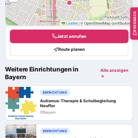
FEEDBACK
Leaflet
|
© OpenStreetMap contributors
Jetzt anrufen
Route planen
Weitere Einrichtungen in
Alle anzeigen
Bayern
→
EINRICHTUNG
Autismus-Therapie & Schulbegleitung
Neuffer
Bayern
EINRICHTUNG