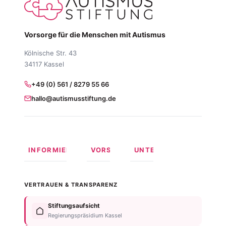
Vorsorge für die Menschen mit Autismus
Kölnische Str. 43
34117 Kassel
+49 (0) 561 / 8279 55 66
hallo@autismusstiftung.de
INFORMIEREN
VORSORGEN
UNTERSTÜTZEN
Was ist
Langfristige
Spenden
Autismus?
Vorsorge
Online
VERTRAUEN & TRANSPARENZ
Formen
Behindertentestament
spenden
von
Im
Fördermitglied
Stiftungsaufsicht
Autismus
Testament
werden
Regierungspräsidium Kassel
Anzeichen
bedenken
Anlassspende