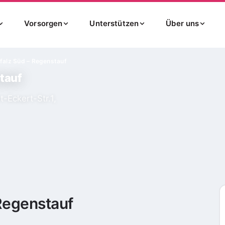
Vorsorgen
Unterstützen
Über uns
alz Süd – Regenstauf
tauf
-Eckert-Str.1,
Regenstauf