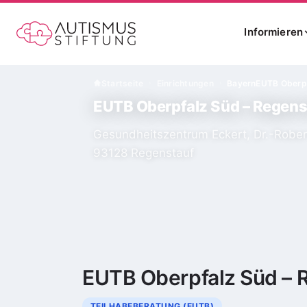
Informieren
Startseite
Einrichtungen
Bayern
EUTB Oberpf
›
›
EUTB Oberpfalz Süd – Regens
Gesundheitszentrum Eckert, Dr.-Robert
93128 Regenstauf
EUTB Oberpfalz Süd – 
TEILHABEBERATUNG (EUTB)