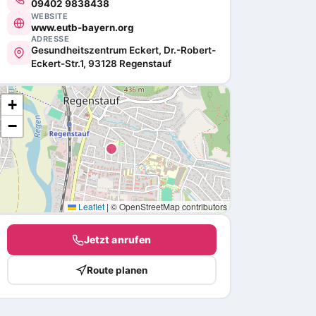
09402 9838438
WEBSITE
www.eutb-bayern.org
ADRESSE
Gesundheitszentrum Eckert, Dr.-Robert-
Eckert-Str.1, 93128 Regenstauf
+
−
Leaflet
|
© OpenStreetMap contributors
Jetzt anrufen
Route planen