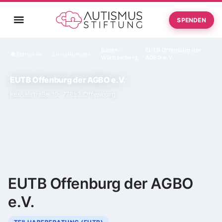
SPENDEN
Baden-
EUTB Offenburg der
Startseite
Einrichtungen
›
›
Württemberg
AGBO e.V.
EUTB Offenburg der AGBO e.V.
Kesselstraße 10, 77652 Offenburg
EUTB Offenburg der AGBO
e.V.