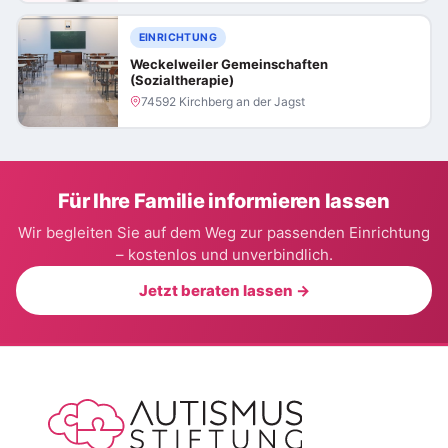
EINRICHTUNG
Weckelweiler Gemeinschaften
(Sozialtherapie)
74592 Kirchberg an der Jagst
Für Ihre Familie informieren lassen
Wir begleiten Sie auf dem Weg zur passenden Einrichtung
– kostenlos und unverbindlich.
Jetzt beraten lassen →