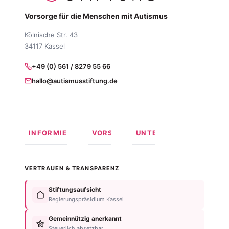
Vorsorge für die Menschen mit Autismus
Kölnische Str. 43
34117 Kassel
+49 (0) 561 / 8279 55 66
hallo@autismusstiftung.de
INFORMIEREN
VORSORGEN
UNTERSTÜTZEN
Was ist
Langfristige
Spenden
Autismus?
Vorsorge
Online
VERTRAUEN & TRANSPARENZ
Formen
Behindertentestament
spenden
von
Im
Fördermitglied
Stiftungsaufsicht
Autismus
Testament
werden
Regierungspräsidium Kassel
Anzeichen
bedenken
Anlassspende
&
Gemeinnützig anerkannt
Nachlassplanung
Unternehmen
Diagnose
Steuerlich absetzbar