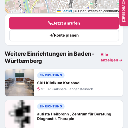
FEEDBACK
Leaflet
|
© OpenStreetMap contributors
Jetzt anrufen
Route planen
Weitere Einrichtungen in Baden-
Alle
Württemberg
anzeigen →
EINRICHTUNG
SRH Klinikum Karlsbad
76307 Karlsbad-Langensteinach
EINRICHTUNG
autista Heilbronn , Zentrum für Beratung
Diagnostik Therapie