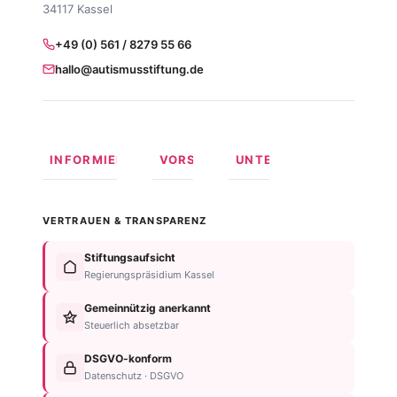
34117 Kassel
+49 (0) 561 / 8279 55 66
hallo@autismusstiftung.de
INFORMIEREN
VORSORGEN
UNTERSTÜTZEN
Was ist
Langfristige
Spenden
Autismus?
Vorsorge
Online
VERTRAUEN & TRANSPARENZ
Formen
Behindertentestament
spenden
von
Im
Fördermitglied
Stiftungsaufsicht
Autismus
Testament
werden
Regierungspräsidium Kassel
Anzeichen
bedenken
Anlassspende
&
Gemeinnützig anerkannt
Nachlassplanung
Unternehmen
Diagnose
Steuerlich absetzbar
Zustiftung
Über
Für
Kind
die
DSGVO-konform
Betroffene
absichern
Stiftung
Datenschutz · DSGVO
Für