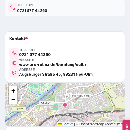
TELEFON
0731 977 44260
Kontakt
TELEFON
0731 977 44260
WEBSITE
www.pro-retina.de/beratung/eutbr
ADRESSE
Augsburger Straße 45, 89231 Neu-Ulm
+
−
Leaflet
|
© OpenStreetMap contributors