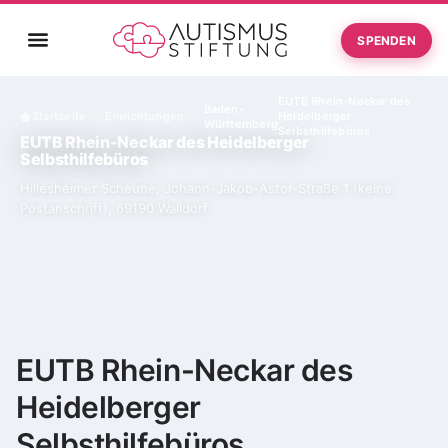
SPENDEN
EUTB Rhein-Neckar des
Baden-
Startseite
Einrichtungen
Heidelberger
›
›
Württemberg
Selbsthilfebüros
EUTB Rhein-Neckar des Heidelberger
Selbsthilfebüros
Hillesheimer Scheune, Johann-Jakob-Astor-Straße 1 (keine
Postanschrift), 69190 Walldorf
EUTB Rhein-Neckar des
Heidelberger
Selbsthilfebüros