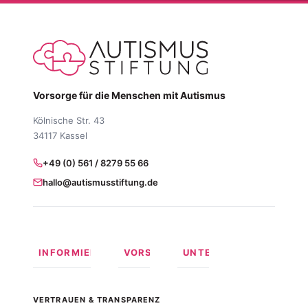
Vorsorge für die Menschen mit Autismus
Kölnische Str. 43
34117 Kassel
+49 (0) 561 / 8279 55 66
hallo@autismusstiftung.de
INFORMIEREN
VORSORGEN
UNTERSTÜTZEN
Was ist
Langfristige
Spenden
Autismus?
Vorsorge
Online
VERTRAUEN & TRANSPARENZ
Formen
Behindertentestament
spenden