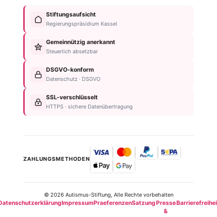
von
Im
Fördermitglied
Stiftungsaufsicht
Autismus
Testament
werden
Regierungspräsidium Kassel
Anzeichen
bedenken
Anlassspende
&
Gemeinnützig anerkannt
Nachlassplanung
Unternehmen
Diagnose
Steuerlich absetzbar
Zustiftung
Über
Für
Kind
die
DSGVO-konform
Betroffene
absichern
Stiftung
Datenschutz · DSGVO
Für
Steuerliche
Kontakt
Familien
SSL-verschlüsselt
Vorteile
Einrichtungsübersicht
HTTPS · sichere Datenübertragung
Neurodiversität
Newsletter
ZAHLUNGSMETHODEN
© 2026 Autismus-Stiftung, Alle Rechte vorbehalten
Datenschutzerklärung
Impressum
Praeferenzen
Satzung
Presse
Barrierefreihei
&