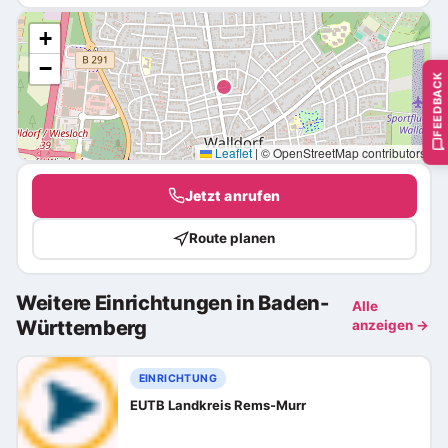
+
−
FEEDBACK
Leaflet
|
© OpenStreetMap contributors
Jetzt anrufen
Route planen
Weitere Einrichtungen in Baden-
Alle
Württemberg
anzeigen →
EINRICHTUNG
EUTB Landkreis Rems-Murr