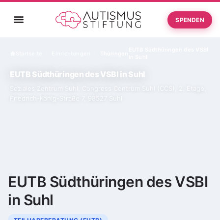
SPENDEN
EUTB Südthüringen des VSBI
Startseite
Einrichtungen
Thüringen
›
›
in Suhl
EUTB Südthüringen des VSBI in Suhl
Soziales Zentrum Suhl, Congress Centrum Suhl (CCS), 2. Etage,
Friedrich-König-Straße 7, 98527 Suhl
EUTB Südthüringen des VSBI
in Suhl