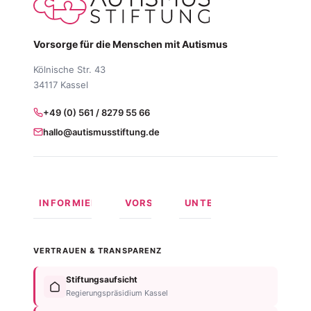
Vorsorge für die Menschen mit Autismus
Kölnische Str. 43
34117 Kassel
+49 (0) 561 / 8279 55 66
hallo@autismusstiftung.de
INFORMIEREN
VORSORGEN
UNTERSTÜTZEN
Was ist
Langfristige
Spenden
Autismus?
Vorsorge
Online
VERTRAUEN & TRANSPARENZ
Formen
Behindertentestament
spenden
von
Im
Fördermitglied
Stiftungsaufsicht
Autismus
Testament
werden
Regierungspräsidium Kassel
Anzeichen
bedenken
Anlassspende