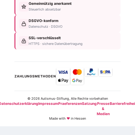
&
Gemeinnützig anerkannt
Nachlassplanung
Unternehmen
Diagnose
Steuerlich absetzbar
Zustiftung
Über
Für
Kind
die
DSGVO-konform
Betroffene
absichern
Stiftung
Datenschutz · DSGVO
Für
Steuerliche
Kontakt
Familien
SSL-verschlüsselt
Vorteile
Einrichtungsübersicht
HTTPS · sichere Datenübertragung
Neurodiversität
Newsletter
ZAHLUNGSMETHODEN
© 2026 Autismus-Stiftung, Alle Rechte vorbehalten
Datenschutzerklärung
Impressum
Praeferenzen
Satzung
Presse
Barrierefreihei
&
Medien
Made with
♥
in Hessen