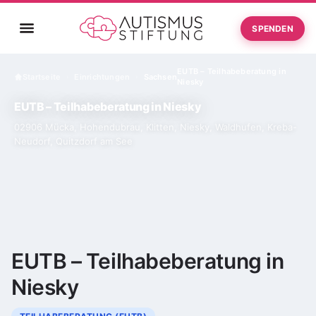
SPENDEN
EUTB – Teilhabeberatung in
Startseite
Einrichtungen
Sachsen
›
›
Niesky
EUTB – Teilhabeberatung in Niesky
02906 Mücka, Hohendubrau, Klitten, Niesky, Waldhufen, Kreba-
Neudorf, Quitzdorf am See
EUTB – Teilhabeberatung in
Niesky