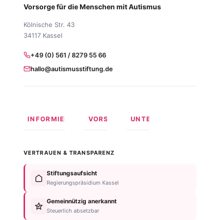
Vorsorge für die Menschen mit Autismus
Kölnische Str. 43
34117 Kassel
+49 (0) 561 / 8279 55 66
hallo@autismusstiftung.de
INFORMIEREN
VORSORGEN
UNTERSTÜTZEN
Was ist
Langfristige
Spenden
Autismus?
Vorsorge
Online
VERTRAUEN & TRANSPARENZ
Formen
Behindertentestament
spenden
von
Im
Fördermitglied
Stiftungsaufsicht
Autismus
Testament
werden
Regierungspräsidium Kassel
Anzeichen
bedenken
Anlassspende
&
Gemeinnützig anerkannt
Nachlassplanung
Unternehmen
Diagnose
Steuerlich absetzbar
Zustiftung
Über