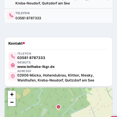
Kreba-Neudorf, Quitzdorf am See
TELEFON
03581 8787333
Kontakt
TELEFON
03581 8787333
WEBSITE
www.teilhabe-lkgr.de
ADRESSE
02906 Mücka, Hohendubrau, Klitten, Niesky,
Waldhufen, Kreba-Neudorf, Quitzdorf am See
+
−