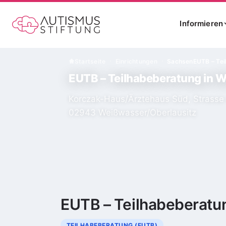
Informieren
Startseite
Einrichtungen
Sachsen
EUTB – Te
›
›
EUTB – Teilhabeberatung in 
Korczak-Haus/Ärztehaus Süd, Strasse
02943 Weißwasser/Oberlausitz
EUTB – Teilhabeberatu
TEILHABEBERATUNG (EUTB)