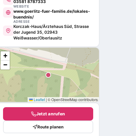
03581 8787333
WEBSITE
www.goerlitz-fuer-familie.de/lokales-
buendnis/
ADRESSE
Korczak-Haus/Ärztehaus Süd, Strasse
der Jugend 35, 02943
Weißwasser/Oberlausitz
+
−
Leaflet
|
© OpenStreetMap contributors
Jetzt anrufen
Route planen