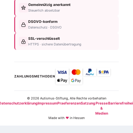
&
Gemeinnützig anerkannt
Nachlassplanung
Unternehmen
Diagnose
Steuerlich absetzbar
Zustiftung
Über
Für
Kind
die
DSGVO-konform
Betroffene
absichern
Stiftung
Datenschutz · DSGVO
Für
Steuerliche
Kontakt
Familien
SSL-verschlüsselt
Vorteile
Einrichtungsübersicht
HTTPS · sichere Datenübertragung
Neurodiversität
Newsletter
ZAHLUNGSMETHODEN
© 2026 Autismus-Stiftung, Alle Rechte vorbehalten
Datenschutzerklärung
Impressum
Praeferenzen
Satzung
Presse
Barrierefreihei
&
Medien
Made with
♥
in Hessen