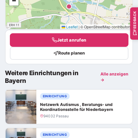
−
FEEDBACK
Leaflet
|
© OpenStreetMap contributors
Jetzt anrufen
Route planen
Weitere Einrichtungen in
Alle anzeigen
Bayern
→
EINRICHTUNG
Netzwerk Autismus , Beratungs- und
Koordinationsstelle für Niederbayern
94032 Passau
EINRICHTUNG