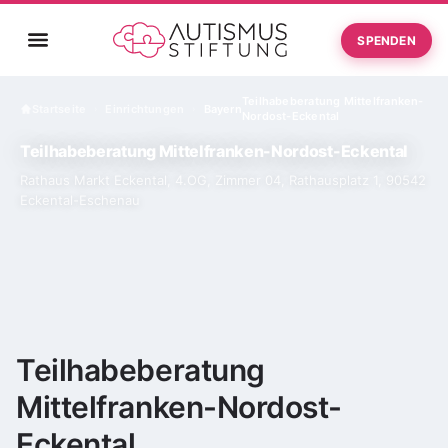
SPENDEN
Teilhabeberatung Mittelfranken-
Startseite
Einrichtungen
Bayern
›
›
Nordost-Eckental
Teilhabeberatung Mittelfranken-Nordost-Eckental
Rathaus Markt Eckental, 4.OG, Zimmer 04, Rathausplatz 1, 90542
Eckental-Eschenau
Teilhabeberatung
Mittelfranken-Nordost-
Eckental