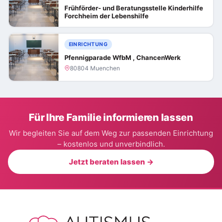
Frühförder- und Beratungsstelle Kinderhilfe
Forchheim der Lebenshilfe
EINRICHTUNG
Pfennigparade WfbM , ChancenWerk
80804 Muenchen
Für Ihre Familie informieren lassen
Wir begleiten Sie auf dem Weg zur passenden Einrichtung
– kostenlos und unverbindlich.
Jetzt beraten lassen →