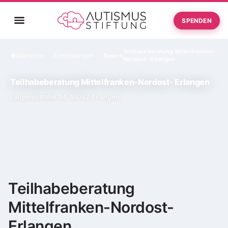
SPENDEN
Teilhabeberatung Mittelfranken-
Startseite
Einrichtungen
Bayern
›
›
Nordost- Erlangen
Teilhabeberatung Mittelfranken-Nordost- Erlangen
Luitpoldstraße 34, 91052 Erlangen
Teilhabeberatung
Mittelfranken-Nordost-
Erlangen