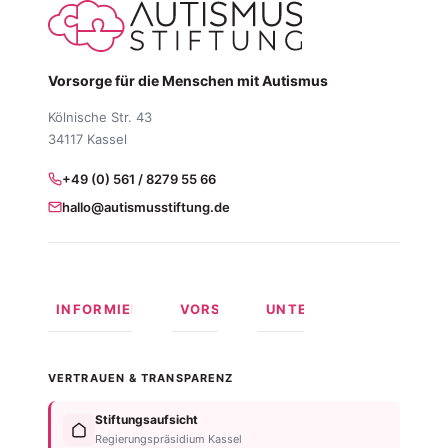
Vorsorge für die Menschen mit Autismus
Kölnische Str. 43
34117 Kassel
+49 (0) 561 / 8279 55 66
hallo@autismusstiftung.de
INFORMIEREN
VORSORGEN
UNTERSTÜTZEN
Was ist
Langfristige
Spenden
Autismus?
Vorsorge
Online
VERTRAUEN & TRANSPARENZ
Formen
Behindertentestament
spenden
von
Im
Fördermitglied
Stiftungsaufsicht
Autismus
Testament
werden
Regierungspräsidium Kassel