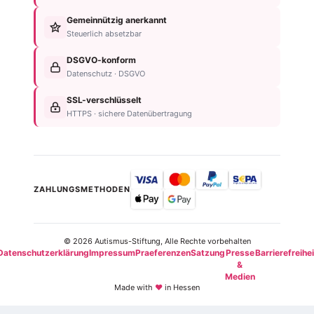
Anzeichen
bedenken
Anlassspende
&
Gemeinnützig anerkannt
Nachlassplanung
Unternehmen
Diagnose
Steuerlich absetzbar
Zustiftung
Über
Für
Kind
die
DSGVO-konform
Betroffene
absichern
Stiftung
Datenschutz · DSGVO
Für
Steuerliche
Kontakt
Familien
SSL-verschlüsselt
Vorteile
Einrichtungsübersicht
HTTPS · sichere Datenübertragung
Neurodiversität
Newsletter
ZAHLUNGSMETHODEN
© 2026 Autismus-Stiftung, Alle Rechte vorbehalten
Datenschutzerklärung
Impressum
Praeferenzen
Satzung
Presse
Barrierefreihei
&
Medien
Made with
♥
in Hessen