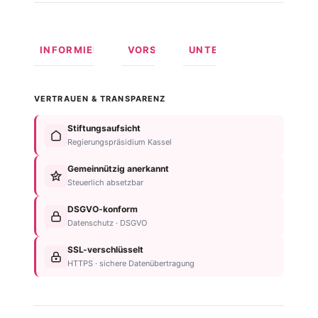
INFORMIEREN
VORSORGEN
UNTERSTÜTZEN
Was ist
Langfristige
Spenden
Autismus?
Vorsorge
Online
VERTRAUEN & TRANSPARENZ
Formen
Behindertentestament
spenden
von
Im
Fördermitglied
Stiftungsaufsicht
Autismus
Testament
werden
Regierungspräsidium Kassel
Anzeichen
bedenken
Anlassspende
&
Gemeinnützig anerkannt
Nachlassplanung
Unternehmen
Diagnose
Steuerlich absetzbar
Zustiftung
Über
Für
Kind
die
DSGVO-konform
Betroffene
absichern
Stiftung
Datenschutz · DSGVO
Für
Steuerliche
Kontakt
Familien
SSL-verschlüsselt
Vorteile
Einrichtungsübersicht
HTTPS · sichere Datenübertragung
Neurodiversität
Newsletter