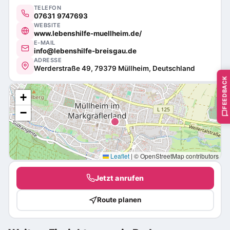
TELEFON
07631 9747693
WEBSITE
www.lebenshilfe-muellheim.de/
E-MAIL
info@lebenshilfe-breisgau.de
ADRESSE
Werderstraße 49, 79379 Müllheim, Deutschland
FEEDBACK
+
−
Leaflet
|
© OpenStreetMap contributors
Jetzt anrufen
Route planen