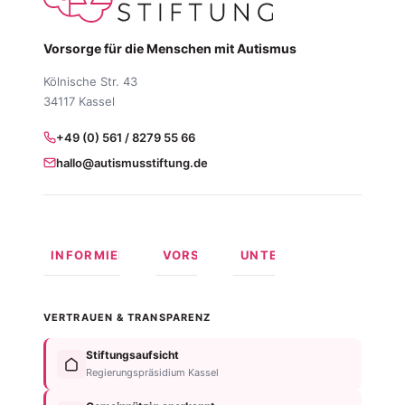
Vorsorge für die Menschen mit Autismus
Kölnische Str. 43
34117 Kassel
+49 (0) 561 / 8279 55 66
hallo@autismusstiftung.de
INFORMIEREN
VORSORGEN
UNTERSTÜTZEN
Was ist
Langfristige
Spenden
Autismus?
Vorsorge
Online
VERTRAUEN & TRANSPARENZ
Formen
Behindertentestament
spenden
von
Im
Fördermitglied
Stiftungsaufsicht
Autismus
Testament
werden
Regierungspräsidium Kassel
Anzeichen
bedenken
Anlassspende
&