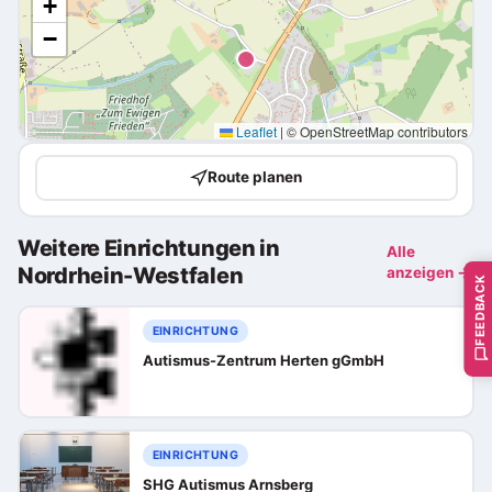
+
−
Leaflet
|
© OpenStreetMap contributors
Route planen
Weitere Einrichtungen in
Alle
Nordrhein-Westfalen
anzeigen →
FEEDBACK
EINRICHTUNG
Autismus-Zentrum Herten gGmbH
EINRICHTUNG
SHG Autismus Arnsberg