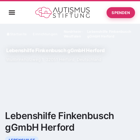
SPENDEN
Nordrhein-
Lebenshilfe Finkenbusch
Startseite
Einrichtungen
›
›
Westfalen
gGmbH Herford
Lebenshilfe Finkenbusch gGmbH Herford
Wullbrinkholzweg 1, 32051 Herford, Deutschland
Lebenshilfe Finkenbusch
gGmbH Herford