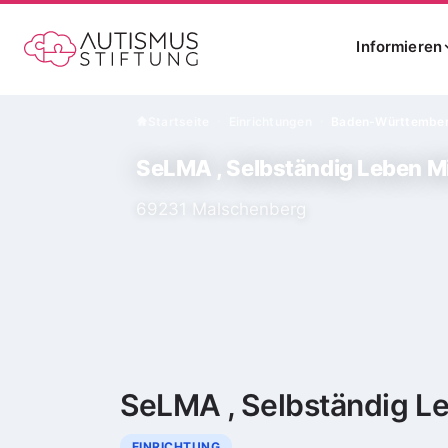
Informieren
Startseite
Einrichtungen
Baden-Württembe
›
›
SeLMA , Selbständig Leben M
69231 Malschenberg
SeLMA , Selbständig L
EINRICHTUNG