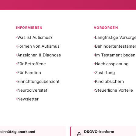
INFORMIEREN
VORSORGEN
Was ist Autismus?
Langfristige Vorsorg
Formen von Autismus
Behindertentestame
Anzeichen & Diagnose
Im Testament beden
Für Betroffene
Nachlassplanung
Für Familien
Zustiftung
Einrichtungsübersicht
Kind absichern
Neurodiversität
Steuerliche Vorteile
Newsletter
innützig anerkannt
DSGVO-konform