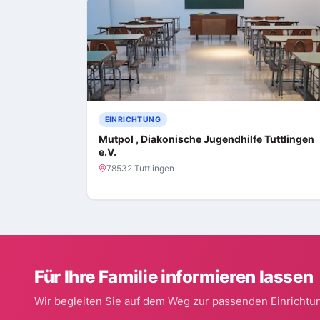
EINRICHTUNG
Mutpol , Diakonische Jugendhilfe Tuttlingen
e.V.
78532 Tuttlingen
Für Ihre Familie informieren lassen
Wir begleiten Sie auf dem Weg zur passenden Einrichtun