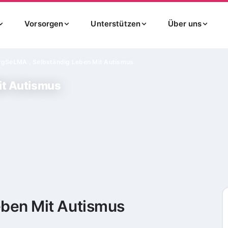
Vorsorgen
Unterstützen
Über uns
rg
SeLMA , Selbständig Leben Mit Autismus
it Autismus
eben Mit Autismus