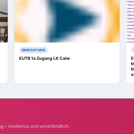
EINRICHTUNG
EUTB 1a Zugang LK Calw
E
M
M
e
g – kostenlos und unverbindlich.