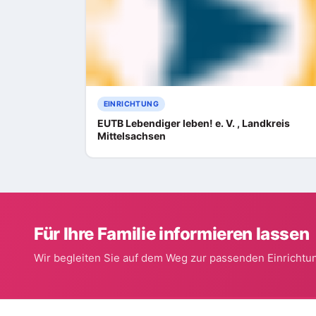
EINRICHTUNG
EUTB Lebendiger leben! e. V. , Landkreis
Mittelsachsen
Für Ihre Familie informieren lassen
Wir begleiten Sie auf dem Weg zur passenden Einrichtun