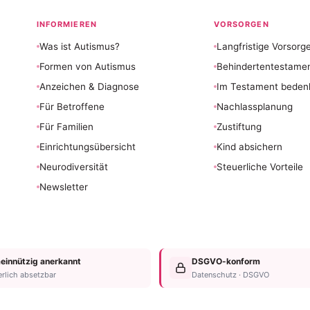
INFORMIEREN
VORSORGEN
Was ist Autismus?
Langfristige Vorsorg
Formen von Autismus
Behindertentestame
Anzeichen & Diagnose
Im Testament beden
Für Betroffene
Nachlassplanung
Für Familien
Zustiftung
Einrichtungsübersicht
Kind absichern
Neurodiversität
Steuerliche Vorteile
Newsletter
innützig anerkannt
DSGVO-konform
erlich absetzbar
Datenschutz · DSGVO