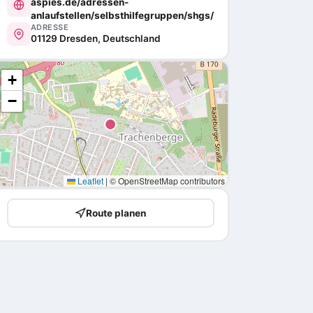
aspies.de/adressen-
anlaufstellen/selbsthilfegruppen/shgs/
ADRESSE
01129 Dresden, Deutschland
+
−
Leaflet
|
© OpenStreetMap contributors
Route planen