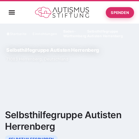
SPENDEN
Baden-
Selbsthilfegruppe
Startseite
Einrichtungen
›
›
Württemberg
Autisten Herrenberg
Selbsthilfegruppe Autisten Herrenberg
71083 Herrenberg, Deutschland
Selbsthilfegruppe Autisten
Herrenberg