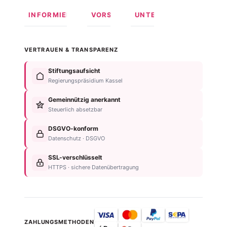
INFORMIEREN
VORSORGEN
UNTERSTÜTZEN
Was ist
Langfristige
Spenden
Autismus?
Vorsorge
Online
VERTRAUEN & TRANSPARENZ
Formen
Behindertentestament
spenden
von
Im
Fördermitglied
Stiftungsaufsicht
Autismus
Testament
werden
Regierungspräsidium Kassel
Anzeichen
bedenken
Anlassspende
&
Gemeinnützig anerkannt
Nachlassplanung
Unternehmen
Diagnose
Steuerlich absetzbar
Zustiftung
Über
Für
Kind
die
DSGVO-konform
Betroffene
absichern
Stiftung
Datenschutz · DSGVO
Für
Steuerliche
Kontakt
Familien
SSL-verschlüsselt
Vorteile
Einrichtungsübersicht
HTTPS · sichere Datenübertragung
Neurodiversität
Newsletter
ZAHLUNGSMETHODEN