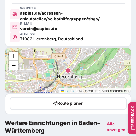
WEBSITE
aspies.de/adressen-
anlaufstellen/selbsthilfegruppen/shgs/
E-MAIL
verein@aspies.de
ADRESSE
71083 Herrenberg, Deutschland
+
−
Leaflet
|
© OpenStreetMap contributors
Route planen
FEEDBACK
Weitere Einrichtungen in Baden-
Alle
Württemberg
anzeigen →