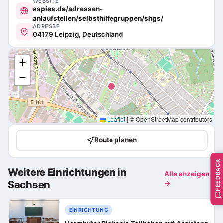
WEBSITE
aspies.de/adressen-
anlaufstellen/selbsthilfegruppen/shgs/
ADRESSE
04179 Leipzig, Deutschland
+
−
Leaflet
|
© OpenStreetMap contributors
Route planen
FEEDBACK
Weitere Einrichtungen in
Alle anzeigen
Sachsen
→
EINRICHTUNG
Herrnhuter Diakonie Teilhaben mit Assistenz