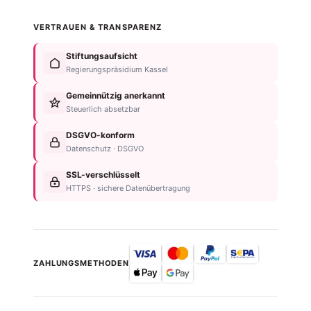
Was ist
Langfristige
Spenden
Autismus?
Vorsorge
Online
VERTRAUEN & TRANSPARENZ
Formen
Behindertentestament
spenden
von
Im
Fördermitglied
Stiftungsaufsicht
Autismus
Testament
werden
Regierungspräsidium Kassel
Anzeichen
bedenken
Anlassspende
&
Gemeinnützig anerkannt
Nachlassplanung
Unternehmen
Diagnose
Steuerlich absetzbar
Zustiftung
Über
Für
Kind
die
DSGVO-konform
Betroffene
absichern
Stiftung
Datenschutz · DSGVO
Für
Steuerliche
Kontakt
Familien
SSL-verschlüsselt
Vorteile
Einrichtungsübersicht
HTTPS · sichere Datenübertragung
Neurodiversität
Newsletter
ZAHLUNGSMETHODEN