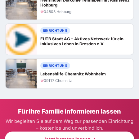
Hohburg
04808 Hohburg
EINRICHTUNG
EUTB Stadt AG – Aktives Netzwerk für ein
inklusives Leben in Dresden e.V.
EINRICHTUNG
Lebenshilfe Chemnitz Wohnheim
09117 Chemnitz
Für Ihre Familie informieren lassen
Wir begleiten Sie auf dem Weg zur passenden Einrichtung
– kostenlos und unverbindlich.