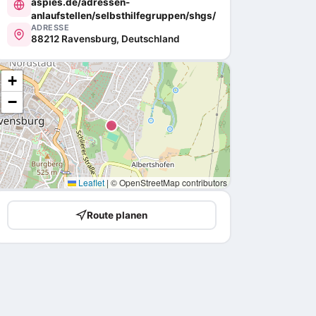
aspies.de/adressen-
anlaufstellen/selbsthilfegruppen/shgs/
ADRESSE
88212 Ravensburg, Deutschland
+
−
Leaflet
|
© OpenStreetMap contributors
Route planen