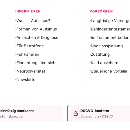
INFORMIEREN
VORSORGEN
Was ist Autismus?
Langfristige Vorsorg
Formen von Autismus
Behindertentestame
Anzeichen & Diagnose
Im Testament beden
Für Betroffene
Nachlassplanung
Für Familien
Zustiftung
Einrichtungsübersicht
Kind absichern
Neurodiversität
Steuerliche Vorteile
Newsletter
innützig anerkannt
DSGVO-konform
erlich absetzbar
Datenschutz · DSGVO