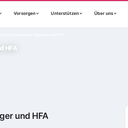
Vorsorgen
Unterstützen
Über uns
rg
SHG Ravensburg Asperger und HFA
nd HFA
ger und HFA