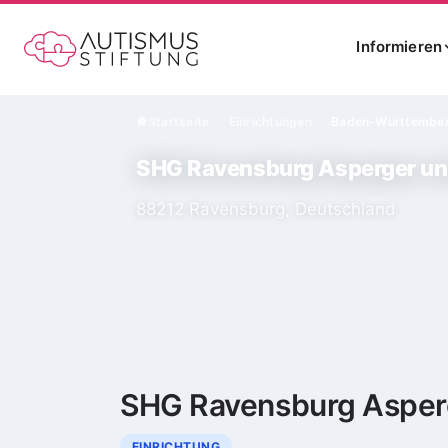
Informieren
Startseite
Einrichtungen
Baden-Württembe
›
›
SHG Ravensburg Asperger u
88212 Ravensburg, Deutschland
SHG Ravensburg Asper
EINRICHTUNG