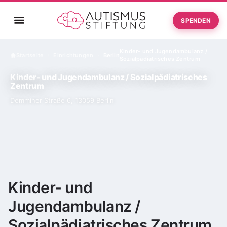
SPENDEN
Kinder- und Jugendambulanz /
Startseite
Einrichtungen
Berlin
›
›
Sozialpädiatrisches Zentrum
Kinder- und Jugendambulanz / Sozialpädiatrisches
Zentrum
Demminer Straße 6, 13059 Berlin
Kinder- und
Jugendambulanz /
Sozialpädiatrisches Zentrum