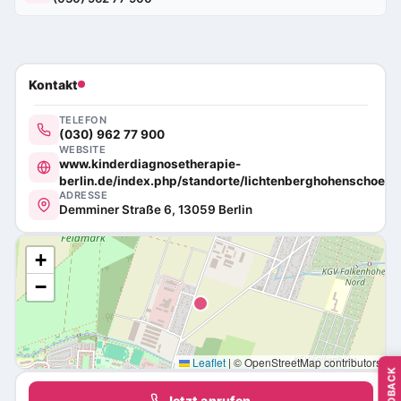
Kontakt
TELEFON
(030) 962 77 900
WEBSITE
www.kinderdiagnosetherapie-
berlin.de/index.php/standorte/lichtenberghohenschoen
ADRESSE
Demminer Straße 6, 13059 Berlin
+
−
Leaflet
|
© OpenStreetMap contributors
FEEDBACK
Jetzt anrufen