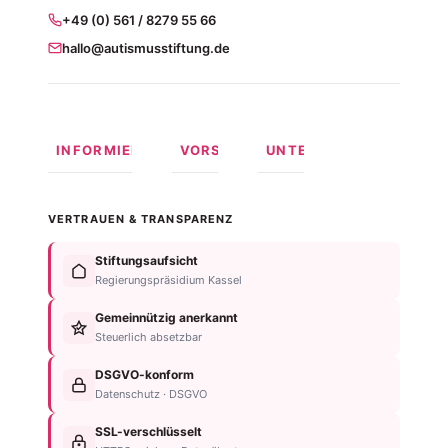
+49 (0) 561 / 8279 55 66
hallo@autismusstiftung.de
INFORMIEREN
VORSORGEN
UNTERSTÜTZEN
Was ist
Langfristige
Spenden
Autismus?
Vorsorge
Online
VERTRAUEN & TRANSPARENZ
Formen
Behindertentestament
spenden
von
Im
Fördermitglied
Stiftungsaufsicht
Autismus
Testament
werden
Regierungspräsidium Kassel
Anzeichen
bedenken
Anlassspende
&
Gemeinnützig anerkannt
Nachlassplanung
Unternehmen
Diagnose
Steuerlich absetzbar
Zustiftung
Über
Für
Kind
die
DSGVO-konform
Betroffene
absichern
Stiftung
Datenschutz · DSGVO
Für
Steuerliche
Kontakt
Familien
SSL-verschlüsselt
Vorteile