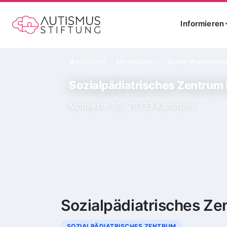
Informieren
Startseite
Einrichtungen
Baden-Württembe
›
›
Sozialpädiatrisches Zentrum 
Moltkestr. 90, 76133 Karlsruhe
Sozialpädiatrisches Ze
SOZIALPÄDIATRISCHES ZENTRUM