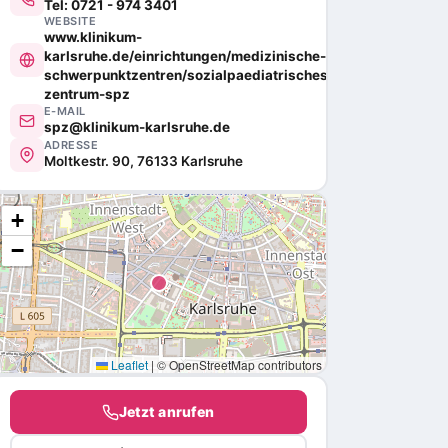
Tel: 0721 - 974 3401
WEBSITE
www.klinikum-
karlsruhe.de/einrichtungen/medizinische-
schwerpunktzentren/sozialpaediatrisches-
zentrum-spz
E-MAIL
spz@klinikum-karlsruhe.de
ADRESSE
Moltkestr. 90, 76133 Karlsruhe
+
−
Leaflet
|
© OpenStreetMap contributors
Jetzt anrufen