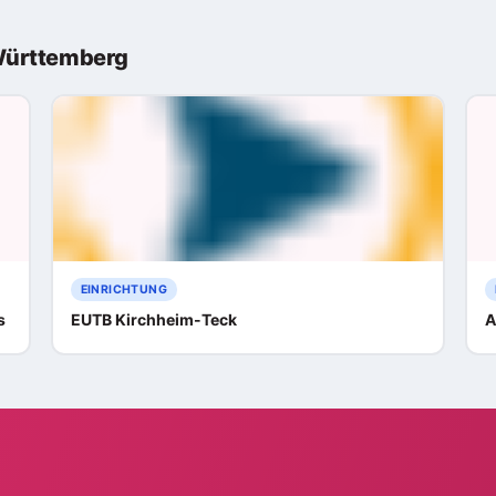
Württemberg
EINRICHTUNG
s
EUTB Kirchheim-Teck
A