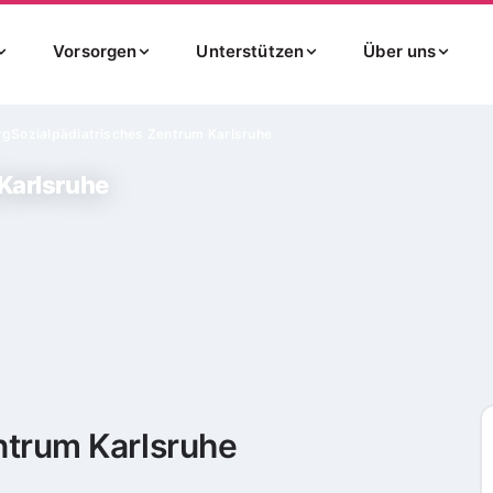
Vorsorgen
Unterstützen
Über uns
rg
Sozialpädiatrisches Zentrum Karlsruhe
Karlsruhe
ntrum Karlsruhe