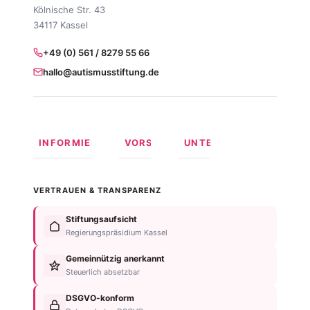
Kölnische Str. 43
34117 Kassel
+49 (0) 561 / 8279 55 66
hallo@autismusstiftung.de
INFORMIEREN
VORSORGEN
UNTERSTÜTZEN
Was ist
Langfristige
Spenden
Autismus?
Vorsorge
Online
VERTRAUEN & TRANSPARENZ
Formen
Behindertentestament
spenden
von
Im
Fördermitglied
Stiftungsaufsicht
Autismus
Testament
werden
Regierungspräsidium Kassel
Anzeichen
bedenken
Anlassspende
&
Gemeinnützig anerkannt
Nachlassplanung
Unternehmen
Diagnose
Steuerlich absetzbar
Zustiftung
Über
Für
Kind
die
DSGVO-konform
Betroffene