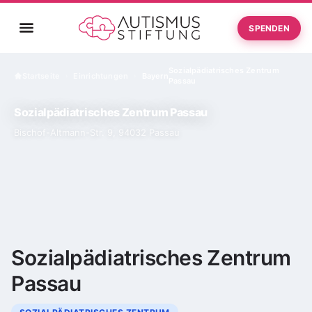
SPENDEN
Sozialpädiatrisches Zentrum
Startseite
Einrichtungen
Bayern
›
›
Passau
Sozialpädiatrisches Zentrum Passau
Bischof-Altmann-Str. 9, 94032 Passau
Sozialpädiatrisches Zentrum
Passau