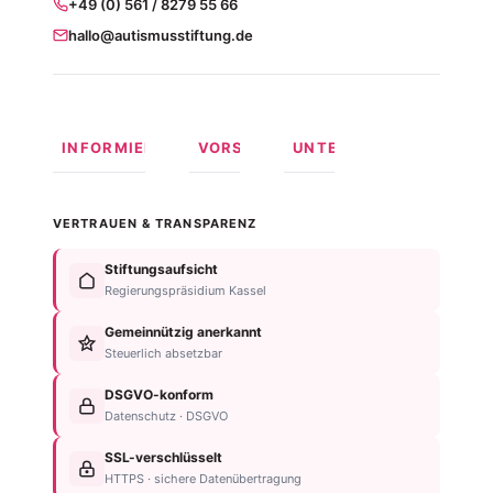
+49 (0) 561 / 8279 55 66
hallo@autismusstiftung.de
INFORMIEREN
VORSORGEN
UNTERSTÜTZEN
Was ist
Langfristige
Spenden
Autismus?
Vorsorge
Online
VERTRAUEN & TRANSPARENZ
Formen
Behindertentestament
spenden
von
Im
Fördermitglied
Stiftungsaufsicht
Autismus
Testament
werden
Regierungspräsidium Kassel
Anzeichen
bedenken
Anlassspende
&
Gemeinnützig anerkannt
Nachlassplanung
Unternehmen
Diagnose
Steuerlich absetzbar
Zustiftung
Über
Für
Kind
die
DSGVO-konform
Betroffene
absichern
Stiftung
Datenschutz · DSGVO
Für
Steuerliche
Kontakt
Familien
SSL-verschlüsselt
Vorteile
Einrichtungsübersicht
HTTPS · sichere Datenübertragung