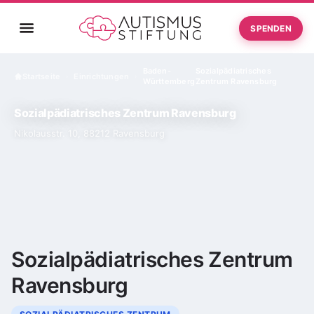
SPENDEN
Baden-
Sozialpädiatrisches
Startseite
Einrichtungen
›
›
Württemberg
Zentrum Ravensburg
Sozialpädiatrisches Zentrum Ravensburg
Nikolausstr. 10, 88212 Ravensburg
Sozialpädiatrisches Zentrum
Ravensburg