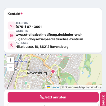
Kontakt
TELEFON
(0751) 87 - 3001
WEBSITE
www.st-elisabeth-stiftung.de/kinder-und-
jugendliche/sozialpaediatrisches-zentrum
ADRESSE
Nikolausstr. 10, 88212 Ravensburg
+
−
Leaflet
|
© OpenStreetMap contributors
FEEDBACK
Jetzt anrufen