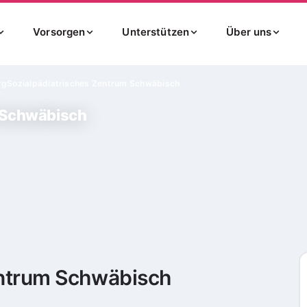
Vorsorgen
Unterstützen
Über uns
rg
Sozialpädiatrisches Zentrum Schwäbisch
 Schwäbisch
entrum Schwäbisch