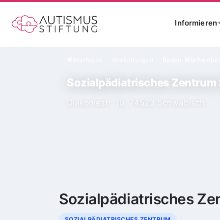
Informieren
Startseite
Einrichtungen
Baden-Württembe
›
›
Sozialpädiatrisches Zentrum
Diakoniestr. 10, 74523 Schwäbisch
Sozialpädiatrisches Z
SOZIALPÄDIATRISCHES ZENTRUM