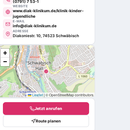
(0791) 7 53-1
WEBSITE
www.diak-klinikum.de/klinik-kinder-
jugendliche
E-MAIL
info@diak-klinikum.de
ADRESSE
Diakoniestr. 10, 74523 Schwäbisch
+
−
Leaflet
|
© OpenStreetMap contributors
Jetzt anrufen
Route planen