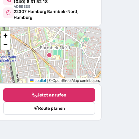
(040) 6 31 52 18
ADRESSE
22307 Hamburg Barmbek-Nord,
Hamburg
+
−
Leaflet
|
© OpenStreetMap contributors
Jetzt anrufen
Route planen