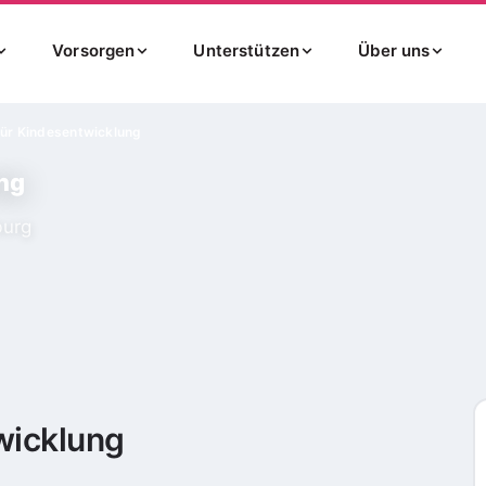
Vorsorgen
Unterstützen
Über uns
ür Kindesentwicklung
ng
urg
wicklung