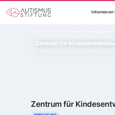
Informieren
Startseite
Einrichtungen
Hamburg
Zentrum f
›
›
Zentrum für Kindesentwicklu
22307 Hamburg Barmbek-Nord, Hamb
Zentrum für Kindesent
EINRICHTUNG