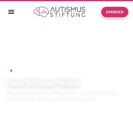
SPENDEN
Startseite
Unser Stiftungs-Modell
›
ÜBER UNS · MODELL
Unser Stiftungs-Modell
Wie eine gemeinnützige Stiftung wirkt, kontrolliert wird und
langfristig trägt. Konkret und verständlich erklärt.