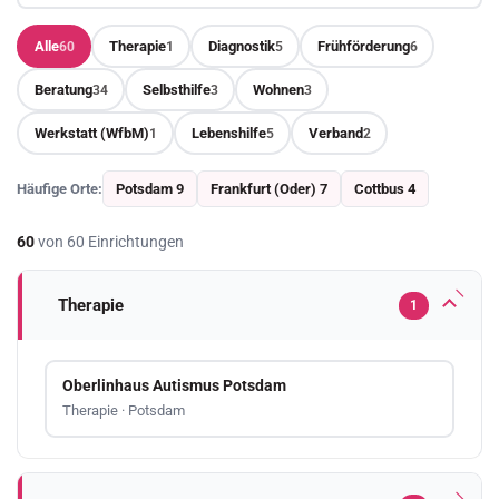
Alle
Therapie
Diagnostik
Frühförderung
60
1
5
6
Beratung
Selbsthilfe
Wohnen
34
3
3
Werkstatt (WfbM)
Lebenshilfe
Verband
1
5
2
Häufige Orte:
Potsdam 9
Frankfurt (Oder) 7
Cottbus 4
60
von 60 Einrichtungen
Therapie
1
Oberlinhaus Autismus Potsdam
Therapie · Potsdam