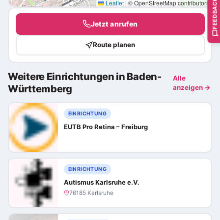
FEEDBACK
Leaflet
|
© OpenStreetMap contributors
Jetzt anrufen
Route planen
Weitere Einrichtungen in Baden-
Alle
Württemberg
anzeigen →
EINRICHTUNG
EUTB Pro Retina – Freiburg
EINRICHTUNG
Autismus Karlsruhe e.V.
76185 Karlsruhe