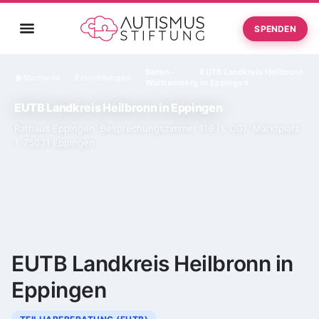
SPENDEN
Baden-
EUTB Landkreis Heilbronn
Startseite
Einrichtungen
›
›
Württemberg
in Eppingen
EUTB Landkreis Heilbronn in Eppingen
Rathaus Eppingen, Besprechungszimmer 116 (1. OG), Marktplatz
1, 75031 Eppingen
EUTB Landkreis Heilbronn in
Eppingen