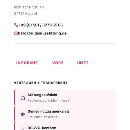
Kölnische Str. 43
34117 Kassel
+49 (0) 561 / 8279 55 66
hallo@autismusstiftung.de
INFORMIEREN
VORSORGEN
UNTERSTÜTZEN
Was ist
Langfristige
Spenden
Autismus?
Vorsorge
Online
VERTRAUEN & TRANSPARENZ
Formen
Behindertentestament
spenden
von
Im
Fördermitglied
Stiftungsaufsicht
Autismus
Testament
werden
Regierungspräsidium Kassel
Anzeichen
bedenken
Anlassspende
&
Gemeinnützig anerkannt
Nachlassplanung
Unternehmen
Diagnose
Steuerlich absetzbar
Zustiftung
Über
Für
Kind
die
DSGVO-konform
Betroffene