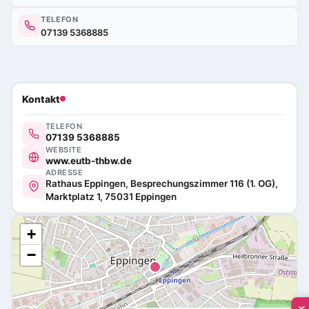
TELEFON
07139 5368885
Kontakt
TELEFON
07139 5368885
WEBSITE
www.eutb-thbw.de
ADRESSE
Rathaus Eppingen, Besprechungszimmer 116 (1. OG),
Marktplatz 1, 75031 Eppingen
+
−